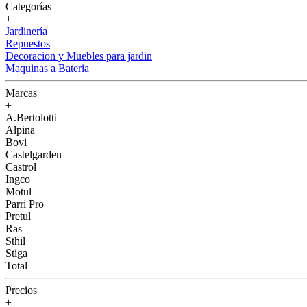
Categorías
+
Jardinería
Repuestos
Decoracion y Muebles para jardin
Maquinas a Bateria
Marcas
+
A.Bertolotti
Alpina
Bovi
Castelgarden
Castrol
Ingco
Motul
Parri Pro
Pretul
Ras
Sthil
Stiga
Total
Precios
+