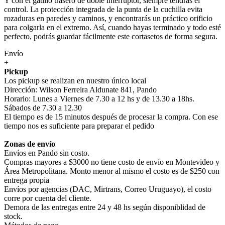
Y con el gatillo trasero de doble interruptor, siempre tendrás el
control. La protección integrada de la punta de la cuchilla evita
rozaduras en paredes y caminos, y encontrarás un práctico orificio
para colgarla en el extremo. Así, cuando hayas terminado y todo esté
perfecto, podrás guardar fácilmente este cortasetos de forma segura.
Envío
+
Pickup
Los pickup se realizan en nuestro único local
Dirección: Wilson Ferreira Aldunate 841, Pando
Horario: Lunes a Viernes de 7.30 a 12 hs y de 13.30 a 18hs.
Sábados de 7.30 a 12.30
El tiempo es de 15 minutos después de procesar la compra. Con ese
tiempo nos es suficiente para preparar el pedido
Zonas de envío
Envíos en Pando sin costo.
Compras mayores a $3000 no tiene costo de envío en Montevideo y
Área Metropolitana. Monto menor al mismo el costo es de $250 con
entrega propia
Envíos por agencias (DAC, Mirtrans, Correo Uruguayo), el costo
corre por cuenta del cliente.
Demora de las entregas entre 24 y 48 hs según disponiblidad de
stock.