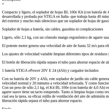
+
Compacto y ligero, el soplador de hojas BL 100e Kit (con batería de 4
desarrollada y probada por STIGA en Italia- que trabaja hasta 40 minu
del exterior y mucho más silencioso que un soplador de hojas de gasol
Soplador de hojas a batería, sin cables, gasolina ni complicaciones
Ligero, sólo 2,1 kg, con un cómodo mango ergonómico de agarre su
El potente motor genera una velocidad de aire de hasta 32 m/s para el
Los ajustes de velocidad variable limpian diferentes tipos de residuos 
El botón de liberación rápida separa el tubo para ahorrar espacio de 
1 batería STIGA ePower 20V E 24 (4Ah) y cargador incluidos
Con su batería de 20V y 4Ah, este soplador de jardín sin cable genera
velocidad normal y 20 minutos a velocidad reforzada. Y como funciona 
Con un peso de sólo 2,1 kg, el Kit BL 100e (con batería de 4,0 Ah) e
agarre suave tiene un tacto estupendo. Tanto si limpias hojas como res
cual sea la tarea, su eficaz rejilla de ventilación del aire de admisió
liberación rápida separa el tubo para ahorrar espacio.
Envío