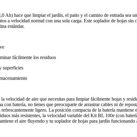
,0 Ah) hace que limpiar el jardín, el patio y el camino de entrada sea 
tos a velocidad normal con una sola carga. Este soplador de hojas sin c
ina estándar.
ave
iminar fácilmente los residuos
y superficies
almacenamiento
 la velocidad de aire que necesitas para limpiar fácilmente hojas y resi
con batería, no tienes que preocuparte de arrastrar cables ni de repos
s refrescantemente ligero. La posición compacta de la batería mantien
iduos más resistentes, la velocidad variable del Kit BL 100e (con bater
n mantiene el aire fluyendo y tu soplador de hojas para jardín funcionan