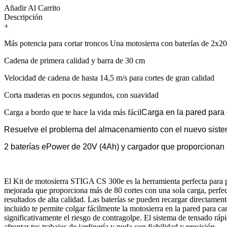
Añadir Al Carrito
Descripción
+
Más potencia para cortar troncos Una motosierra con baterías de 2
Cadena de primera calidad y barra de 30 cm
Velocidad de cadena de hasta 14,5 m/s para cortes de gran calidad
Corta maderas en pocos segundos, con suavidad
Carga a bordo que te hace la vida más fácil
Carga en la pared para 
Resuelve el problema del almacenamiento con el nuevo sistem
2 baterías ePower de 20V (4Ah) y cargador que proporcionan
El Kit de motosierra STIGA CS 300e es la herramienta perfecta para p
mejorada que proporciona más de 80 cortes con una sola carga, perfe
resultados de alta calidad. Las baterías se pueden recargar directame
incluido te permite colgar fácilmente la motosierra en la pared para 
significativamente el riesgo de contragolpe. El sistema de tensado r
afrontar tus trabajos de jardinería y poda con fiabilidad y precisión