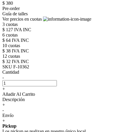
$ 380
Pre-order
Guía de talles
Ver precios en cuotas
3 cuotas
$ 127 IVA INC
6 cuotas
$ 64 IVA INC
10 cuotas
$ 38 IVA INC
12 cuotas
$ 32 IVA INC
SKU F-10362
Cantidad
-
+
Añadir Al Carrito
Descripción
+
-
Envío
+
Pickup
Los pickup se realizan en nuestro único local