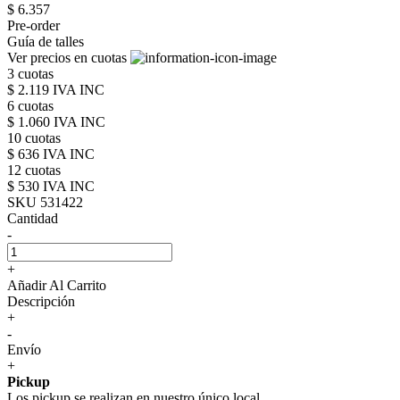
$ 6.357
Pre-order
Guía de talles
Ver precios en cuotas
3 cuotas
$ 2.119 IVA INC
6 cuotas
$ 1.060 IVA INC
10 cuotas
$ 636 IVA INC
12 cuotas
$ 530 IVA INC
SKU 531422
Cantidad
-
+
Añadir Al Carrito
Descripción
+
-
Envío
+
Pickup
Los pickup se realizan en nuestro único local