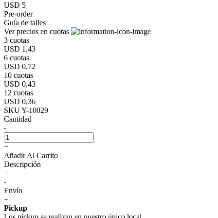
USD 5
Pre-order
Guía de talles
Ver precios en cuotas
3 cuotas
USD 1,43
6 cuotas
USD 0,72
10 cuotas
USD 0,43
12 cuotas
USD 0,36
SKU Y-10029
Cantidad
-
+
Añadir Al Carrito
Descripción
+
-
Envío
+
Pickup
Los pickup se realizan en nuestro único local