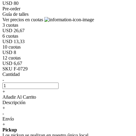
USD 80
Pre-order
Guía de talles
Ver precios en cuotas
3 cuotas
USD 26,67
6 cuotas
USD 13,33
10 cuotas
USD 8
12 cuotas
USD 6,67
SKU F-0729
Cantidad
-
+
Añadir Al Carrito
Descripción
+
-
Envío
+
Pickup
Los pickup se realizan en nuestro único local