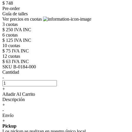
$ 748
Pre-order
Guía de talles
Ver precios en cuotas
3 cuotas
$ 250 IVA INC
6 cuotas
$ 125 IVA INC
10 cuotas
$ 75 IVA INC
12 cuotas
$ 63 IVA INC
SKU B-0184-000
Cantidad
-
+
Añadir Al Carrito
Descripción
+
-
Envío
+
Pickup
Los pickup se realizan en nuestro único local