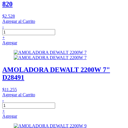
820
$2.528
Agregar al Carrito
-
+
Agregar
AMOLADORA DEWALT 2200W 7"
D28491
$11.255
Agregar al Carrito
-
+
Agregar